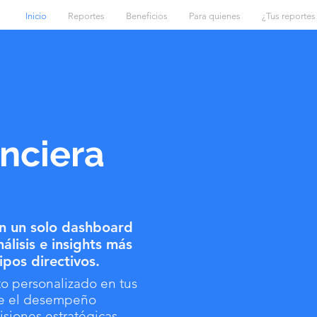
Inicio
Reportes
Beneficios
Para quienes
¿Tus reportes
anciera
en un solo dashboard
álisis e insights más
ipos directivos.
o personalizado en tus
bre el desempeño
isiones estratégicas.