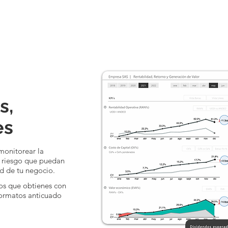
s,
es
monitorear la
e riesgo que puedan
dad de tu negocio.
los que obtienes con
formatos anticuado