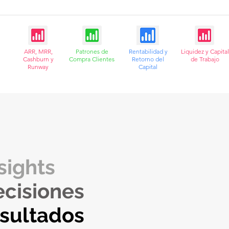
ARR, MRR,
Patrones de
Rentabilidad y
Liquidez y Capital
Cashburn y
Compra Clientes
Retorno del
de Trabajo
Runway
Capital
sights
ecisiones
esultados