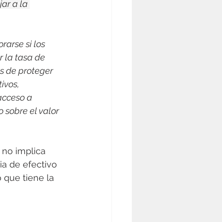
ar a la 
rarse si los 
 la tasa de 
as de proteger 
ivos, 
acceso a 
 sobre el valor 
 no implica 
ia de efectivo 
que tiene la 