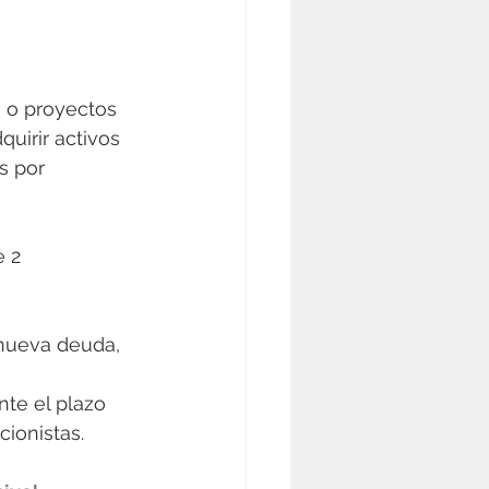
s o proyectos 
quirir activos 
s por 
 2 
 nueva deuda, 
te el plazo 
ionistas.