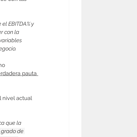
e el EBITDA% y 
er con la 
variables 
egocio.
mo 
erdadera pauta 
nivel actual 
 
ca que la 
 grado de 