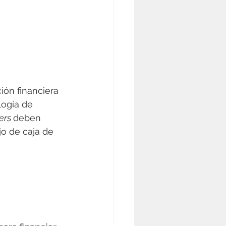
ión financiera 
logía de 
ers 
deben 
jo de caja de 