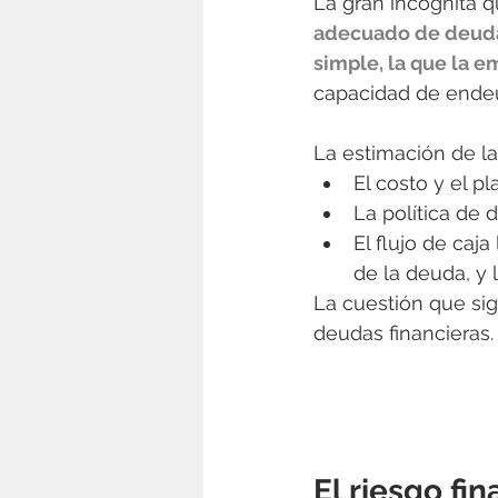
La gran incógnita q
adecuado de deud
simple, la que la 
capacidad de ende
La estimación de la
El costo y el p
La política de 
El flujo de caj
de la deuda, y 
La cuestión que sig
deudas financieras.
El riesgo fi