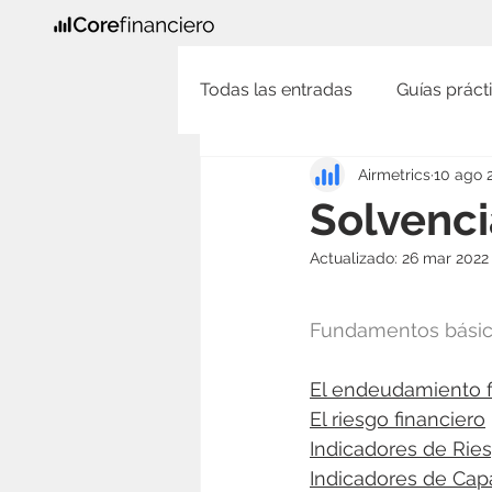
Todas las entradas
Guías prácti
Airmetrics
10 ago 
Solvenci
Actualizado:
26 mar 2022
Fundamentos básicos
El endeudamiento f
El r
iesgo financiero
Indicadores de Ries
Indicadores de Ca