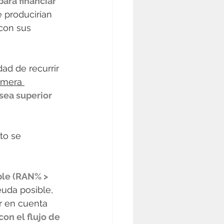
para financiar 
e producirían 
con sus 
dad de recurrir 
imera 
sea superior 
nto se 
ble (RAN% > 
uda posible, 
r en cuenta 
on el flujo de 