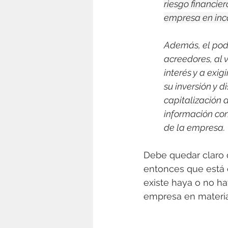
riesgo financier
empresa en inca
Además, el poder
acreedores, al 
interés y a exig
su inversión y d
capitalización d
información con
de la empresa. 
Debe quedar claro 
entonces que está e
existe haya o no h
empresa en materi