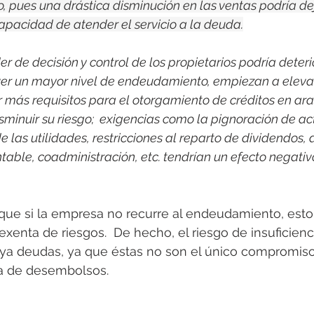
o, pues una drástica disminución en las ventas podría dej
pacidad de atender el servicio a la deuda.
 de decisión y control de los propietarios podría deterio
ver un mayor nivel de endeudamiento, empiezan a elevar
ir más requisitos para el otorgamiento de créditos en ar
isminuir su riesgo;  exigencias como la pignoración de act
e las utilidades, restricciones al reparto de dividendos, 
table, coadministración, etc. tendrían un efecto negativo
que si la empresa no recurre al endeudamiento, esto
xenta de riesgos.  De hecho, el riesgo de insuficienc
aya deudas, ya que éstas no son el único compromiso 
a de desembolsos.