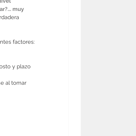
nivel 
r?... muy 
erdadera 
ntes factores:
osto y plazo 
e al tomar 