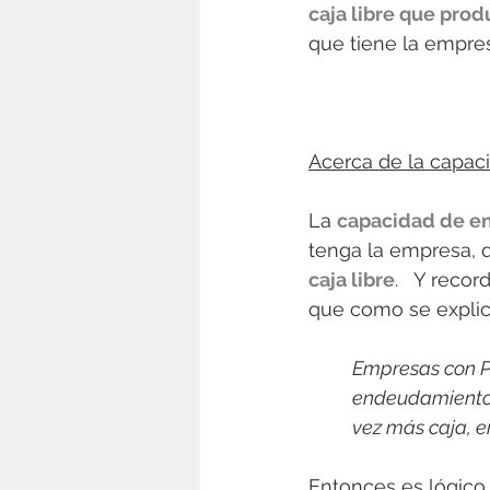
caja libre que prod
que tiene la empre
Acerca de la capa
La 
capacidad de 
tenga la empresa, 
caja libre
.   Y reco
que como se explicó 
Empresas con P
endeudamiento 
vez más caja, e
Entonces es lógico