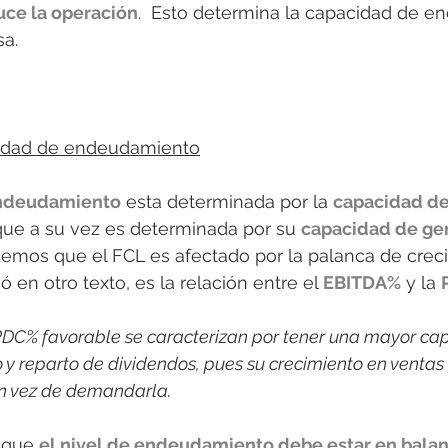
uce la operación
.  Esto determina la capacidad de 
sa.
cidad de endeudamiento
endeudamiento
 esta determinada por la 
capacidad d
que a su vez es determinada por su 
capacidad de gen
rdemos que el FCL es afectado por la palanca de crec
en otro texto, es la relación entre el 
EBITDA%
 y la 
DC% favorable se caracterizan por tener una mayor ca
y reparto de dividendos, pues su crecimiento en ventas
n vez de demandarla. 
 que 
el nivel de endeudamiento debe estar en balan