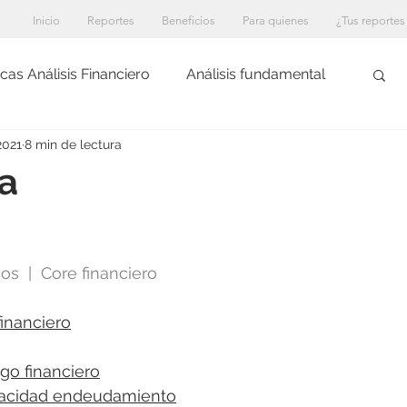
Inicio
Reportes
Beneficios
Para quienes
¿Tus reportes
cas Análisis Financiero
Análisis fundamental
2021
8 min de lectura
a
  |  Core financiero
inanciero
go financiero
pacidad endeudamiento