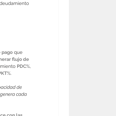
endeudamiento 
e pago
 que 
erar flujo de 
imiento 
PDC%
, 
PKT%
.   
pacidad de 
 genera cada 
ce con las 