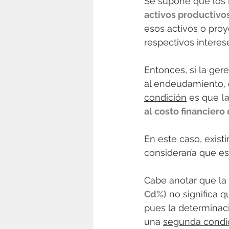
Se supone que los 
activos productivo
esos activos o proy
respectivos interese
Entonces, si la gere
al endeudamiento, e
condición
 es que 
l
al costo financier
En este caso, existir
consideraría que e
Cabe anotar que la
Cd%)
 no significa 
pues la determinac
una 
segunda condi