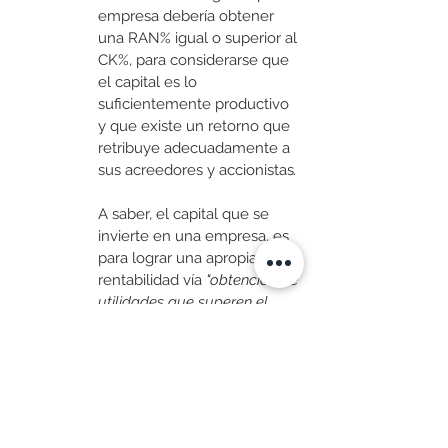
empresa debería obtener 
una
RAN% igual o superior al 
CK%, para considerarse que 
el capital es lo 
suficientemente productivo 
y que existe un retorno que 
retribuye adecuadamente a 
sus acreedores y accionistas
. 
A saber, el capital que se 
invierte en una empresa, es 
para lograr una apropiada 
rentabilidad vía
 "obtención de 
utilidades que superen el 
costo financiero de dichos 
recursos”.
La lógica implícita en la 
comparación de la 
Rentabilidad vs. Costo Capital 