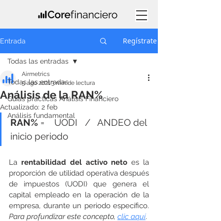
Regístrate
Entrada
Todas las entradas
Airmetrics
Todas las entradas
5 ago 2021
3 min de lectura
Análisis de la RAN%
Guías prácticas Análisis Financiero
Actualizado:
2 feb
Análisis fundamental
RAN%
 =    UODI   /   ANDEO del 
inicio periodo
La 
rentabilidad del activo neto 
es la 
proporción de
utilidad operativa después 
de impuestos (UODI) que genera el 
capital empleado en la operación de la 
empresa, durante un periodo específico.  
Para profundizar este concepto, 
clic aquí
.