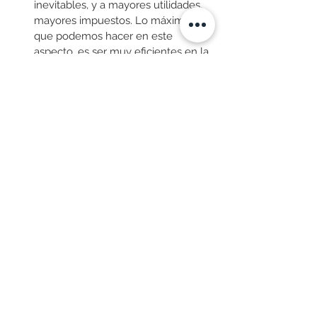
inevitables, y a mayores utilidades, 
mayores impuestos. Lo máximo 
que podemos hacer en este 
aspecto, es ser muy eficientes en la 
liquidación de impuestos evitando 
incurrir en costos y gastos no 
deducibles, aunque se supone que 
esto ya se debería estar haciendo. 
Finalmente, como las 
depreciaciones y amortizaciones de 
gastos diferidos
 aparecen sumando 
en el cálculo del Flujo de Caja 
Bruto, podría pensarse que 
aumentando las depreciaciones y 
amortizaciones también aumentaría 
el FCL, pero esto no sucedería así, 
porque que dicho aumento en este 
gasto también disminuiría la Utilidad 
Operativa en la misma proporción, 
pues su cálculo contiene la 