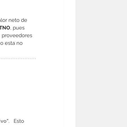
alor neto de 
 KTNO
, pues 
s proveedores 
o esta no 
ivo"
.   Esto 