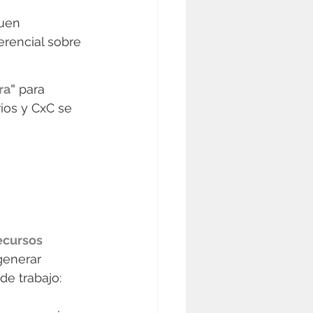
uen 
rencial sobre 
ra"
 para 
ios y CxC se 
ecursos 
generar 
de trabajo: