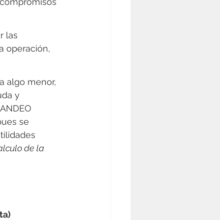
s compromisos 
 las 
a operación, 
a algo menor, 
uda y 
r ANDEO 
pues se 
tilidades 
lculo de la 
ta)