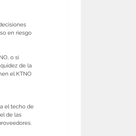
decisiones 
so en riesgo 
O, o si 
quidez de la 
nen el KTNO 
a el techo de 
el de las 
 proveedores.