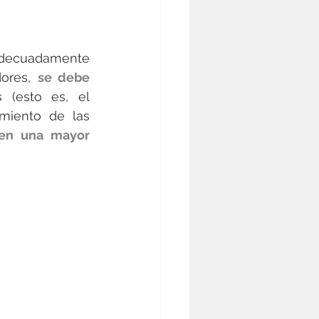
ecuadamente 
ores, 
se debe 
s
 (esto es, el 
miento de las 
en una mayor 