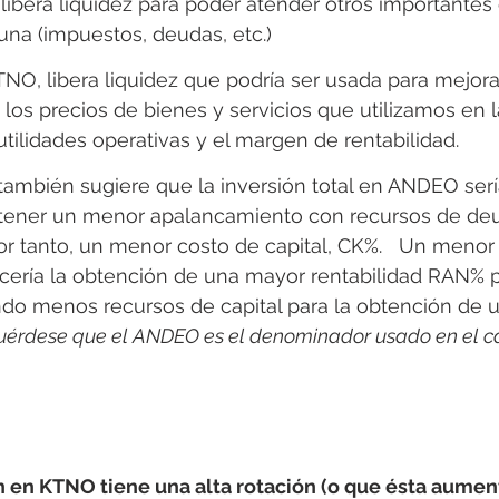
libera liquidez para poder atender otros importante
una (impuestos, deudas, etc.)
NO, libera liquidez que podría ser usada para mejorar
los precios de bienes y servicios que utilizamos en l
tilidades operativas y el margen de rentabilidad.
ambién sugiere que la inversión total en ANDEO serí
a tener un menor apalancamiento con recursos de de
por tanto, un menor costo de capital, CK%.   Un meno
cería la obtención de una mayor rentabilidad RAN% 
ando menos recursos de capital para la obtención de u
érdese que el ANDEO es el denominador usado en el ca
n en KTNO tiene una alta rotación (o que ésta aumen