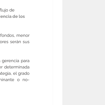
lujo de 
iencia de los 
 fondos, menor 
res serán sus 
 gerencia para 
er determinada 
egia, el grado 
ominante o no-