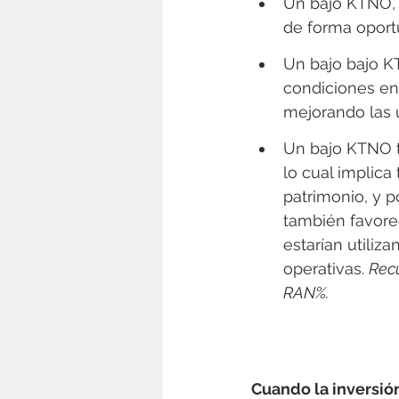
Un bajo KTNO, 
de forma oport
Un bajo bajo KT
condiciones en 
mejorando las u
Un bajo KTNO t
lo cual implic
patrimonio, y 
también favore
estarían utiliz
operativas. 
Recu
RAN%.
Cuando la inversió