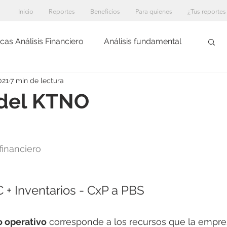
Inicio
Reportes
Beneficios
Para quienes
¿Tus reportes
cas Análisis Financiero
Análisis fundamental
021
7 min de lectura
 del KTNO
 financiero
xC + Inventarios - CxP a PBS
o operativo
 corresponde a los recursos que la empres