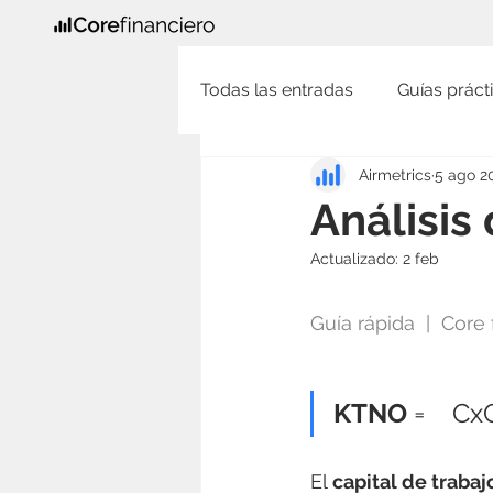
Todas las entradas
Guías prácti
Airmetrics
5 ago 2
Análisis
Actualizado:
2 feb
Guía rápida  |  Core
KTNO
 =    C
El 
capital de trabaj