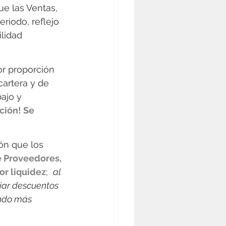
e las Ventas, 
iodo, reflejo 
lidad 
r proporción 
artera y de 
ajo y 
ción! Se 
ón que los 
e Proveedores, 
or liquidez
;  
al 
iar descuentos 
endo más 