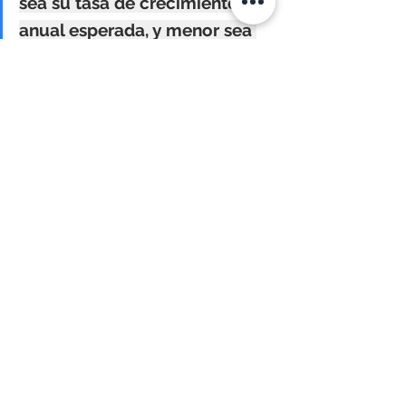
sea su tasa de crecimiento 
anual esperada, y menor sea 
su costo de capital, mayor es 
el valor de la empresa hoy.
Consideraciones
Con el anterior ejemplo, vemos que la 
verdadera decisión a la que te enfrentas 
como vendedor de tu negocio, es 
renunciar a seguir recibiendo los $100 
mil dólares
anuales indefinidamente, a 
cambio de recibir X cantidad hoy. 
Sin embargo, la decisión real y definitiva 
de vender y de comprar a un 
determinado precio, y que finalmente 
acuerdan las partes negociadoras, 