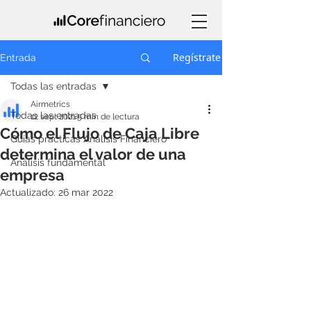
Regístrate
Entrada
Todas las entradas
Airmetrics
Todas las entradas
12 sept 2021
5 min de lectura
Cómo el Flujo de Caja Libre
Guías prácticas Análisis Financiero
determina el valor de una
Análisis fundamental
empresa
Actualizado:
26 mar 2022