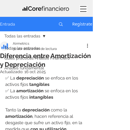
Regístrate
Entrada
Todas las entradas
Airmetrics
Todas las entradas
30 abr 2022
1 min de lectura
Diferencia entre Amortización
Guías prácticas Análisis Financiero
y Depreciación
Análisis fundamental
Actualizado:
16 oct 2025
✅ La 
depreciación 
se enfoca en los 
activos fijos
 tangibles
✅ La 
amortización 
se enfoca en los 
activos fijos
 intangibles
Tanto la 
depreciación 
como la 
amortización
, hacen referencia al 
desgaste que sufre un activo fijo, en la 
medida que 
con su utilización