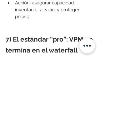
Acción: asegurar capacidad, 
inventario, servicio, y proteger 
pricing.
7) El estándar “pro”: VPM no 
termina en el waterfall
Para que sea una herramienta de 
gestión (no solo un gráfico bonito), el 
reporte debe responder:
Top 10 productos que explican el 
Efecto Precio
Top 10 productos que explican el 
Efecto Mix
Top 10 productos que explican el 
Efecto Volumen
Y, cuando aplica: análisis por 
canal, 