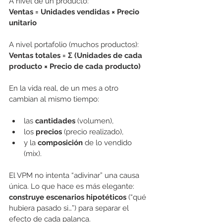
A nivel de un producto:
Ventas = Unidades vendidas × Precio 
unitario
A nivel portafolio (muchos productos):
Ventas totales = Σ (Unidades de cada 
producto × Precio de cada producto)
En la vida real, de un mes a otro 
cambian al mismo tiempo:
las 
cantidades
 (volumen),
los 
precios
 (precio realizado),
y la 
composición
 de lo vendido 
(mix).
El VPM no intenta “adivinar” una causa 
única. Lo que hace es más elegante: 
construye escenarios hipotéticos
 (“qué 
hubiera pasado si…”) para separar el 
efecto de cada palanca.