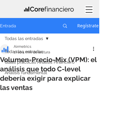
Regístrate
Entrada
Todas las entradas
Airmetrics
Todas las entradas
1 feb
4 min de lectura
Volumen-Precio-Mix (VPM): el
Guías prácticas Análisis Financiero
análisis que todo C-level
Análisis fundamental
debería exigir para explicar
las ventas